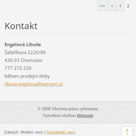
<<
<
1
2
Kontakt
Engelová Libuše
Šafaříkova 2220/89
430 03 Chomutov
777 273 235
během prodejní doby
libuse-e
ngelova@
seznam.c
z
© 2009 Všechna práva vyhrazena.
Vytvořeno službou
Webnode
Zobrazit:
Mobilní verzi
|
Standardní verzi