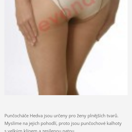
Punčocháče Hedva jsou určeny pro ženy plnějších tvarů.
Myslíme na jejich pohodlí, proto jsou punčochové kalhoty
s velkým klínem a zesílenou patou.