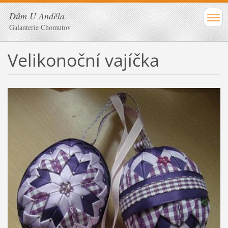
Dům U Anděla
Galanterie Chomutov
Velikonoční vajíčka