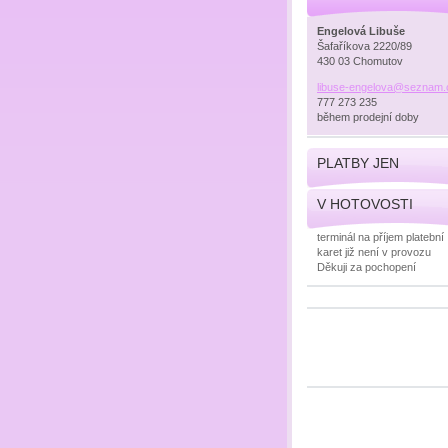
Engelová Libuše
Šafaříkova 2220/89
430 03 Chomutov
libuse-e
ngelova@
seznam.
777 273 235
během prodejní doby
PLATBY JEN
V HOTOVOSTI
terminál na příjem platební
karet již není v provozu
Děkuji za pochopení