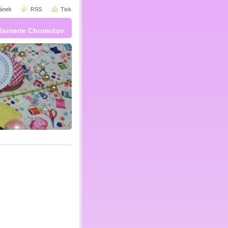
ránek
RSS
Tisk
lanterie Chomutov