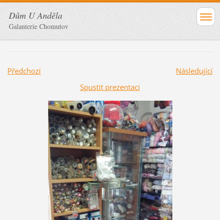
Dům U Anděla
Galanterie Chomutov
Předchozí
Následující
Spustit prezentaci