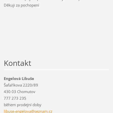
Děkuji za pochopení
Kontakt
Engelová Libuše
Šafaříkova 2220/89
430 03 Chomutov
777 273 235
během prodejní doby
libuse-e
ngelova@
seznam.c
z